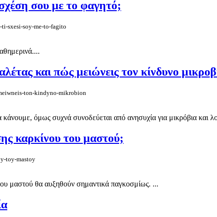
σχέση σου με το φαγητό;
-ti-sxesi-soy-me-to-fagito
αθημερινά....
λέτας και πώς μειώνεις τον κίνδυνο μικρο
s-meiwneis-ton-kindyno-mikrobion
κάνουμε, όμως συχνά συνοδεύεται από ανησυχία για μικρόβια και λοι
ης καρκίνου του μαστού;
oy-toy-mastoy
 του μαστού θα αυξηθούν σημαντικά παγκοσμίως. ...
ία