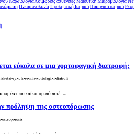
πνου‎
Καρδιολογία‎
Λοιμώδεις ασθένειες‎
Μαιευτική‎
Μικροβιολογία‎
Νε
δυνάμωση
Πνευμονολογία‎
Προληπτική Ιατρική‎
Πυρηνική ιατρική‎
Ρευμ
η
εται εύκολα σε μια χορτοφαγική διατροφή;
isketai-eykola-se-mia-xortofagiki-diatrofi
αμένει πιο επίκαιρη από ποτέ. ...
την πρόληψη της οστεοπόρωσης
s-osteoporosis