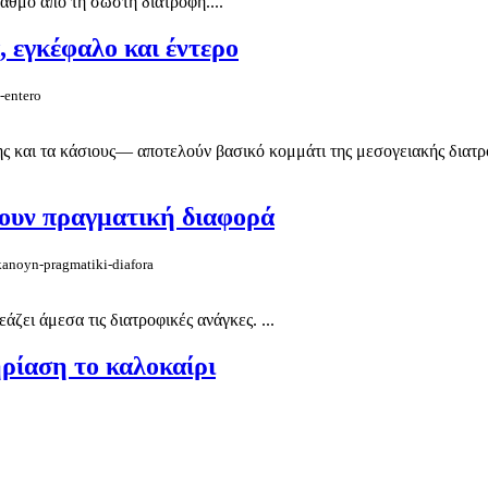
αθμό από τη σωστή διατροφή....
, εγκέφαλο και έντερο
-entero
ης και τα κάσιους— αποτελούν βασικό κομμάτι της μεσογειακής διατρ
νουν πραγματική διαφορά
-kanoyn-pragmatiki-diafora
άζει άμεσα τις διατροφικές ανάγκες. ...
ρίαση το καλοκαίρι