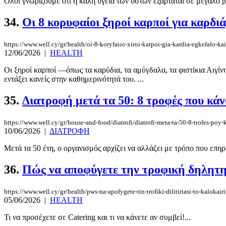
Όλοι γνωρίζουμε ότι η καλή υγεία των οστών εξαρτάται σε μεγάλο β
34.
Οι 8 κορυφαίοι ξηροί καρποί για καρδιά
https://www.well.cy/gr/health/oi-8-koryfaioi-xiroi-karpoi-gia-kardia-egkefalo-kai
12/06/2026
|
HEALTH
Οι ξηροί καρποί —όπως τα καρύδια, τα αμύγδαλα, τα φιστίκια Αιγίν
εντάξει κανείς στην καθημερινότητά του. ...
35.
Διατροφή μετά τα 50: 8 τροφές που κά
https://www.well.cy/gr/house-and-food/diatrofi/diatrofi-meta-ta-50-8-trofes-poy
10/06/2026
|
ΔΙΑΤΡΟΦΗ
Μετά τα 50 έτη, ο οργανισμός αρχίζει να αλλάζει με τρόπο που επηρε
36.
Πώς να αποφύγετε την τροφική δηλητη
https://www.well.cy/gr/health/pws-na-apofygete-tin-trofiki-dilitiriasi-to-kalokairi
05/06/2026
|
HEALTH
Τι να προσέχετε σε Catering και τι να κάνετε αν συμβεί!...