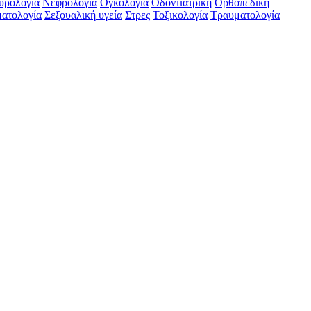
υρολογία‎
Νεφρολογία‎
Ογκολογία‎
Οδοντιατρική‎
Ορθοπεδική‎
ατολογία‎
Σεξουαλική υγεία‎
Στρες
Τοξικολογία‎
Τραυματολογία‎