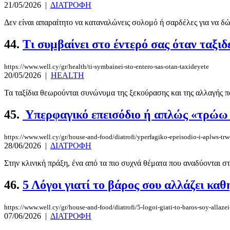
21/05/2026
|
ΔΙΑΤΡΟΦΗ
Δεν είναι απαραίτητο να καταναλώνεις σολομό ή σαρδέλες για να δώ
44.
Τι συμβαίνει στο έντερό σας όταν ταξιδ
https://www.well.cy/gr/health/ti-symbainei-sto-entero-sas-otan-taxideyete
20/05/2026
|
HEALTH
Τα ταξίδια θεωρούνται συνώνυμα της ξεκούρασης και της αλλαγής π
45.
Υπερφαγικό επεισόδιο ή απλώς «τρώω
https://www.well.cy/gr/house-and-food/diatrofi/yperfagiko-epeisodio-i-aplws-tr
28/06/2026
|
ΔΙΑΤΡΟΦΗ
Στην κλινική πράξη, ένα από τα πιο συχνά θέματα που αναδύονται σ
46.
5 Λόγοι γιατί το βάρος σου αλλάζει καθ
https://www.well.cy/gr/house-and-food/diatrofi/5-logoi-giati-to-baros-soy-allaze
07/06/2026
|
ΔΙΑΤΡΟΦΗ