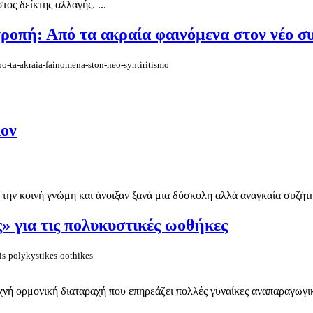
τος δείκτης αλλαγής. ...
τροπή: Από τα ακραία φαινόμενα στον νέο 
po-ta-akraia-fainomena-ston-neo-syntiritismo
λον
ην κοινή γνώμη και άνοιξαν ξανά μια δύσκολη αλλά αναγκαία συζήτη
» για τις πολυκυστικές ωοθήκες
is-polykystikes-oothikes
 ορμονική διαταραχή που επηρεάζει πολλές γυναίκες αναπαραγωγικής