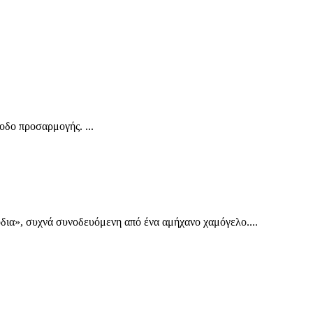
οδο προσαρμογής. ...
σόδια», συχνά συνοδευόμενη από ένα αμήχανο χαμόγελο....