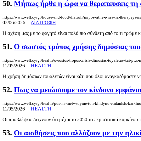
50.
Μήπως ήρθε η ώρα να θεραπευσεις τη 
https://www.well.cy/gr/house-and-food/diatrofi/mipos-irthe-i-wra-na-therapeyseis
02/06/2026
|
ΔΙΑΤΡΟΦΗ
Η σχέση μας με το φαγητό είναι πολύ πιο σύνθετη από το τι τρώμε κ
51.
Ο σωστός τρόπος χρήσης δημόσιας τουα
https://www.well.cy/gr/health/o-sostos-tropos-xrisis-dimosias-toyaletas-kai-pw
11/05/2026
|
HEALTH
Η χρήση δημόσιων τουαλετών είναι κάτι που όλοι αναγκαζόμαστε να 
52.
Πως να μειώσουμε τον κίνδυνο εμφάνισ
https://www.well.cy/gr/health/pos-na-meiwsoyme-ton-kindyno-emfanisis-karkin
11/05/2026
|
HEALTH
Οι προβλέψεις δείχνουν ότι μέχρι το 2050 τα περιστατικά καρκίνου
53.
Οι αισθήσεις που αλλάζουν με την ηλικ