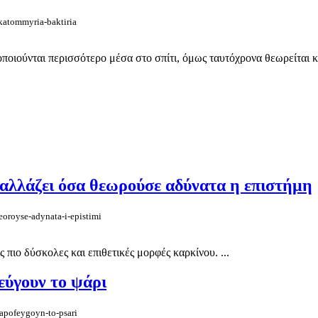
ekatommyria-baktiria
οποιούνται περισσότερο μέσα στο σπίτι, όμως ταυτόχρονα θεωρείται κα
 αλλάζει όσα θεωρούσε αδύνατα η επιστήμη
eoroyse-adynata-i-epistimi
 πιο δύσκολες και επιθετικές μορφές καρκίνου. ...
εύγουν το ψάρι
-apofeygoyn-to-psari