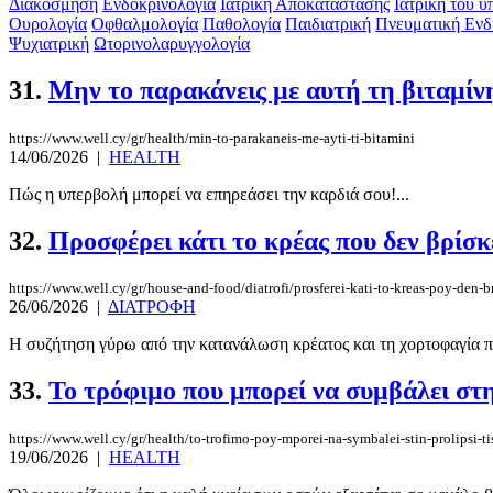
Διακόσμηση
Ενδοκρινολογία‎
Ιατρική Αποκατάστασης‎
Ιατρική του ύ
Ουρολογία‎
Οφθαλμολογία‎
Παθολογία‎
Παιδιατρική‎
Πνευματική Εν
Ψυχιατρική‎
Ωτορινολαρυγγολογία‎
31.
Μην το παρακάνεις με αυτή τη βιταμίν
https://www.well.cy/gr/health/min-to-parakaneis-me-ayti-ti-bitamini
14/06/2026
|
HEALTH
Πώς η υπερβολή μπορεί να επηρεάσει την καρδιά σου!...
32.
Προσφέρει κάτι το κρέας που δεν βρίσκ
https://www.well.cy/gr/house-and-food/diatrofi/prosferei-kati-to-kreas-poy-den-br
26/06/2026
|
ΔΙΑΤΡΟΦΗ
Η συζήτηση γύρω από την κατανάλωση κρέατος και τη χορτοφαγία παρ
33.
Το τρόφιμο που μπορεί να συμβάλει σ
https://www.well.cy/gr/health/to-trofimo-poy-mporei-na-symbalei-stin-prolipsi-ti
19/06/2026
|
HEALTH