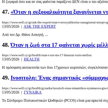
Η ζυγαριά όσο και αν σας φαίνεται παράξενο ΔΕΝ είναι ο πιο αξιόπισ
47.
«Όταν η σεξουαλικότητα ξαναγίνεται ν
https://www.well.cy/gr/ask-the-expert/otan-i-sexoyalikotita-xanaginetai-ntropi-a
13/05/2026
|
ASK THE EXPERT
Από τον Δρ. Θάνο Ασκητή. ...
48.
Όταν η ζωή στα 17 φαίνεται χωρίς μέλ
https://www.well.cy/gr/health/otan-i-zoi-sta-17-fainetai-xoris-mellon
13/05/2026
|
HEALTH
Η πρόσφατη αυτοκτονία των δυο 17χρονων κοριτσιών, συγκλόνισαν τ
49.
Ινοσιτολη: Ένας σημαντικός «σύμμαχος
https://www.well.cy/gr/health/gynaika/inositoli-enas-simantikos-symmaxos-gia-t
13/05/2026
|
ΓΥΝΑΙΚΑ
Το Σύνδρομο Πολυκυστικών Ωοθηκών (PCOS) είναι μια αρκετά συχνή