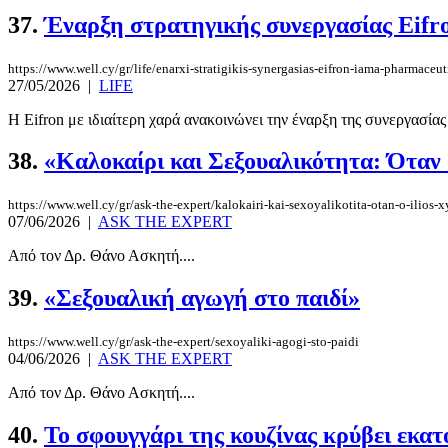
37.
Έναρξη στρατηγικής συνεργασίας Eifr
https://www.well.cy/gr/life/enarxi-stratigikis-synergasias-eifron-iama-pharmaceut
27/05/2026
|
LIFE
Η Eifron με ιδιαίτερη χαρά ανακοινώνει την έναρξη της συνεργασία
38.
«Καλοκαίρι και Σεξουαλικότητα: Όταν ο 
https://www.well.cy/gr/ask-the-expert/kalokairi-kai-sexoyalikotita-otan-o-ilios-
07/06/2026
|
ASK THE EXPERT
Από τον Δρ. Θάνο Ασκητή....
39.
«Σεξουαλική αγωγή στο παιδί»
https://www.well.cy/gr/ask-the-expert/sexoyaliki-agogi-sto-paidi
04/06/2026
|
ASK THE EXPERT
Από τον Δρ. Θάνο Ασκητή....
40.
Το σφουγγάρι της κουζίνας κρύβει εκα