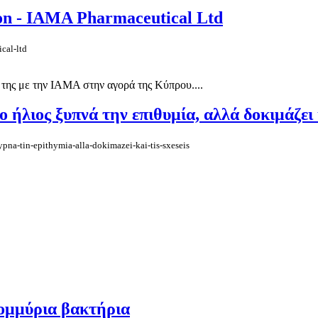
on - IAMA Pharmaceutical Ltd
ical-ltd
ς της με την IAMA στην αγορά της Κύπρου....
ήλιος ξυπνά την επιθυμία, αλλά δοκιμάζει κ
xypna-tin-epithymia-alla-dokimazei-kai-tis-sxeseis
τομμύρια βακτήρια