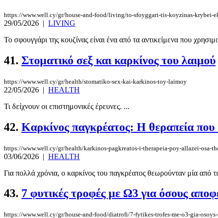
https://www.well.cy/gr/house-and-food/living/to-sfoyggari-tis-koyzinas-krybei-
29/05/2026
|
LIVING
Το σφουγγάρι της κουζίνας είναι ένα από τα αντικείμενα που χρησιμ
41.
Στοματικό σεξ και καρκίνος του λαιμού
https://www.well.cy/gr/health/stomatiko-sex-kai-karkinos-toy-laimoy
22/05/2026
|
HEALTH
Τι δείχνουν οι επιστημονικές έρευνες. ...
42.
Καρκίνος παγκρέατος: Η θεραπεία που
https://www.well.cy/gr/health/karkinos-pagkreatos-i-therapeia-poy-allazei-osa-th
03/06/2026
|
HEALTH
Για πολλά χρόνια, ο καρκίνος του παγκρέατος θεωρούνταν μία από τις
43.
7 φυτικές τροφές με Ω3 για όσους αποφ
https://www.well.cy/gr/house-and-food/diatrofi/7-fytikes-trofes-me-o3-gia-osoys