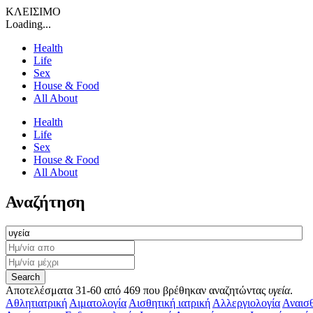
ΚΛΕΙΣΙΜΟ
Loading...
Health
Life
Sex
House & Food
All About
Health
Life
Sex
House & Food
All About
Αναζήτηση
Αποτελέσματα 31-60 από 469 που βρέθηκαν αναζητώντας
υγεία
.
Αθλητιατρική‎
Αιματολογία‎
Αισθητική ιατρική
Αλλεργιολογία‎
Αναισθ