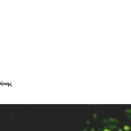
θύνης