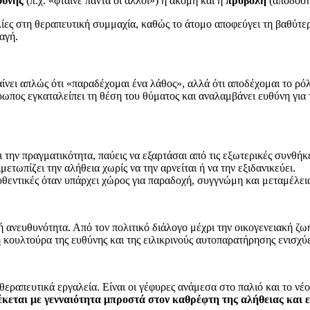
θύνης
(π.χ. «φταίνε πάντα οι άλλοι») ή ακόμη και η
προβολή
(απόδοση
ολίες στη θεραπευτική συμμαχία, καθώς το άτομο αποφεύγει τη βαθ
αγή.
ίνει απλώς ότι «παραδέχομαι ένα λάθος», αλλά ότι αποδέχομαι το ρό
ωπος εγκαταλείπει τη θέση του θύματος και αναλαμβάνει ευθύνη για τ
την πραγματικότητα, παύεις να εξαρτάσαι από τις εξωτερικές συνθήκ
μετωπίζει την αλήθεια χωρίς να την αρνείται ή να την εξιδανικεύει.
υθεντικές όταν υπάρχει χώρος για παραδοχή, συγγνώμη και μεταμέλει
κή ανευθυνότητα. Από τον πολιτικό διάλογο μέχρι την οικογενειακή ζ
 κουλτούρα της ευθύνης και της ειλικρινούς αυτοπαρατήρησης ενισχύε
 θεραπευτικά εργαλεία. Είναι οι γέφυρες ανάμεσα στο παλιό και το νέ
έκεται με γενναιότητα μπροστά στον καθρέφτη της αλήθειας και ε