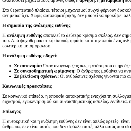
αναπτύσσει μηχανισμούς άμυνας όπως η
άρνηση
, η
μεταβίβαση ευ
Στο θεραπευτικό πλαίσιο, τέτοιοι μηχανισμοί συχνά φέρνουν δυσκ
αντιμετωπίζει. Χωρίς αυτοπαρατήρηση, δεν μπορεί να προκύψει αλλ
Η σημασία της ανάληψης ευθύνης
Η
ανάληψη ευθύνης
αποτελεί το δεύτερο κρίσιμο σκέλος. Δεν σημα
του. Από ψυχοθεραπευτική σκοπιά, η φάση κατά την οποία ένας άνθρ
εσωτερική μεταμόρφωση.
Η ανάληψη ευθύνης οδηγεί:
Σε αυτονομία:
Όταν αναγνωρίζεις πως η στάση σου επηρεάζει 
Σε συναισθηματική ωρίμανση
: Ο άνθρωπος μαθαίνει να αντι
Σε βελτίωση σχέσεων:
Οι ανθρώπινες σχέσεις γίνονται πιο α
Κοινωνικές προεκτάσεις
Σε κοινωνικό επίπεδο, η απουσία αυτοκριτικής ενισχύει τη συλλογι
διχασμού, εγωκεντρισμού και συναισθηματικής ασυλίας. Αντίθετα, η
Επίλογος
Η αυτοκριτική και η ανάληψη ευθύνης δεν είναι απλώς αρετές· είναι
άνθρωπος δεν είναι αυτός που δεν σφάλλει ποτέ, αλλά αυτός που
στ