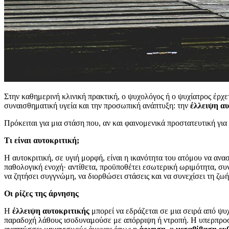
Στην καθημερινή κλινική πρακτική, ο ψυχολόγος ή ο ψυχίατρος έρχε
συναισθηματική υγεία και την προσωπική ανάπτυξη: την
έλλειψη αυ
Πρόκειται για μια στάση που, αν και φαινομενικά προστατευτική γι
Τι είναι αυτοκριτική;
Η αυτοκριτική, σε υγιή μορφή, είναι η ικανότητα του ατόμου να ανασ
παθολογική ενοχή· αντίθετα, προϋποθέτει εσωτερική ωριμότητα, συν
να ζητήσει συγγνώμη, να διορθώσει στάσεις και να συνεχίσει τη ζωή
Οι ρίζες της άρνησης
Η
έλλειψη αυτοκριτικής
μπορεί να εδράζεται σε μια σειρά από ψυ
παραδοχή λάθους ισοδυναμούσε με απόρριψη ή ντροπή. Η υπερπροστα