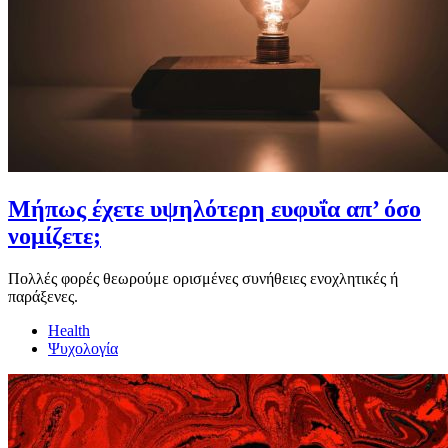
Μήπως έχετε υψηλότερη ευφυΐα απ’ όσο
νομίζετε;
Πολλές φορές θεωρούμε ορισμένες συνήθειες ενοχλητικές ή
παράξενες.
Health
Ψυχολογία