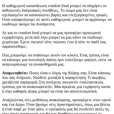
Η καθημερινή κατανάλωση comfort food μπορεί να οδηγήσει σε
ανθυγιεινές διατροφικές συνήθειες. Το σώμα μας δεν είναι
σχεδιασμένο να καταναλώνει βαριές και επεξεργασμένες τροφές.
Όταν καταφεύγουμε σε αυτές καθημερινά, μπορεί να αρχίσουμε να
νιώθουμε ακόμα πιο δυσάρεστα.
Αν και το comfort food μπορεί να μας προσφέρει προσωρινή
ευχαρίστηση, μετά από λίγο μπορεί να μας κάνει να νιώθουμε
χειρότερα. Έχετε σκεφτεί πότε νιώσατε έτσι ή πότε το παιδί σας
παραπονέθηκε;
Πώς μπορούμε να σπάσουμε αυτόν τον κύκλο; Ένας τρόπος είναι
να κάνουμε μια συνειδητή παύση πριν επιλέξουμε φαγητό, ώστε να
αναγνωρίσουμε τα συναισθήματά μας.
Αναρωτηθείτε:
Ποιος είναι ο λόγος της θλίψης σας; Είναι κάποιος
που σας πλήγωσε; Νιώθετε μοναξιά ή παραμέληση; Τι ακριβώς
χρειάζεται παρηγοριά; Στη συνέχεια, σκεφτείτε εναλλακτικούς
τρόπους για να ανακουφιστείτε. Μια αγκαλιά, μια ευχάριστη ταινία
ή λίγο καθαρός αέρας μπορεί να είναι πιο αποτελεσματικά.
Αναζητώντας νέες μεθόδους ανακούφισης, προσφέρετε στον εαυτό
σας ένα δώρο. Όταν βρούμε νέες δραστηριότητες, όπως μια βόλτα
ή έναν καφέ με έναν φίλο, ο εγκέφαλός μας θα συνδέσει αυτές τις
νέες πηγές παρηγοριάς και θα μας βοηθήσει να μειώσουμε το