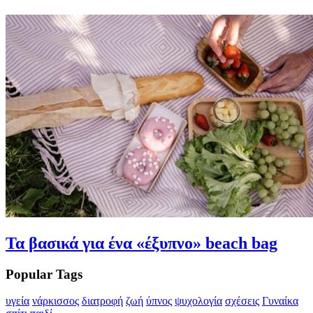
Τα βασικά για ένα «έξυπνο» beach bag
Popular Tags
υγεία
νάρκισσος
διατροφή
ζωή
ύπνος
ψυχολογία
σχέσεις
Γυναίκα