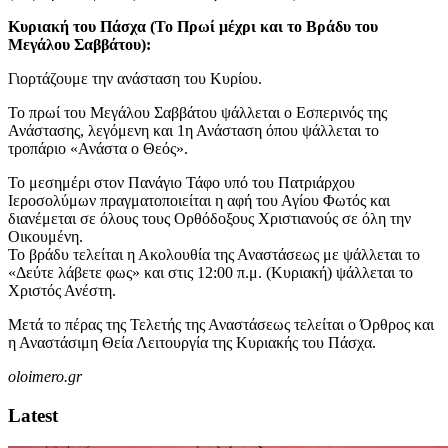
Κυριακή του Πάσχα (Το Πρωί μέχρι και το Βράδυ του
Μεγάλου Σαββάτου):
Γιορτάζουμε την ανάσταση του Κυρίου.
Το πρωί του Μεγάλου Σαββάτου ψάλλεται ο Εσπερινός της
Ανάστασης, λεγόμενη και 1η Ανάσταση όπου ψάλλεται το
τροπάριο «Ανάστα ο Θεός».
Το μεσημέρι στον Πανάγιο Τάφο υπό του Πατριάρχου
Ιεροσολύμων πραγματοποιείται η αφή του Αγίου Φωτός και
διανέμεται σε όλους τους Ορθόδοξους Χριστιανούς σε όλη την
Οικουμένη.
Το βράδυ τελείται η Ακολουθία της Αναστάσεως με ψάλλεται το
«Δεύτε λάβετε φως» και στις 12:00 π.μ. (Κυριακή) ψάλλεται το
Χριστός Ανέστη.
Μετά το πέρας της Τελετής της Αναστάσεως τελείται ο Όρθρος και
η Αναστάσιμη Θεία Λειτουργία της Κυριακής του Πάσχα.
oloimero.gr
Latest