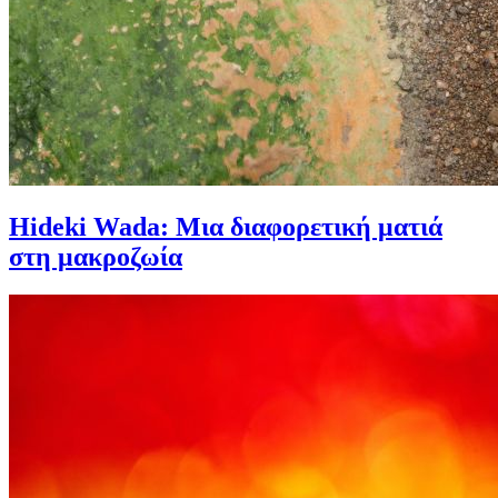
Hideki Wada: Μια διαφορετική ματιά
στη μακροζωία