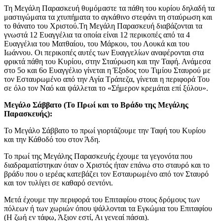
Τη Μεγάλη Παρασκευή θυμόμαστε τα πάθη του κυρίου δηλαδή τα
μαστιγώματα τα χτυπήματα το αγκάθινο στεφάνι τη σταύρωση και
το θάνατο του Χριστού.Τη Μεγάλη Παρασκευή διαβάζονται τα
γνωστά 12 Ευαγγέλια τα οποία είναι 12 περικοπές από τα 4
Ευαγγέλια του Ματθαίου, του Μάρκου, του Λουκά και του
Ιωάννου. Οι περικοπές αυτές των Ευαγγελίων αναφέρονται στα
φρικτά πάθη του Κυρίου, στην Σταύρωση και την Ταφή. Ανάμεσα
στο 5ο και 6ο Ευαγγέλιο γίνεται η Έξοδος του Τιμίου Σταυρού με
τον Εσταυρωμένο από την Αγία Τράπεζα, γίνεται η περιφορά Του
σε όλο τον Ναό και ψάλλεται το «Σήμερον κρεμάται επί ξύλου».
Μεγάλο Σάββατο (Το Πρωί και το Βράδυ της Μεγάλης
Παρασκευής):
Το Μεγάλο Σάββατο το πρωί γιορτάζουμε την Ταφή του Κυρίου
και την Κάθοδό του στον Άδη.
Το πρωί της Μεγάλης Παρασκευής έχουμε τα γεγονότα που
διαδραματίστηκαν όταν ο Χριστός ήταν επάνω στο σταυρό και το
βράδυ που ο ιερέας κατεβάζει τον Εσταυρωμένο από τον Σταυρό
και τον τυλίγει σε καθαρό σεντόνι.
Μετά έχουμε την περιφορά του Επιταφίου στους δρόμους των
πόλεων ή των χωριών όπου ψάλλονται τα Εγκώμια του Επιταφίου
(Η ζωή εν τάφω, Άξιον εστί, Αι γενεαί πάσαι).