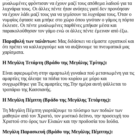
μυαλωμένες φρόντισαν να έχουν μαζί τους απόθεμα λαδιού για τα
λυχνάρια τους. Οι άλλες πέντε ήταν ανόητες γιατί δεν προνόησαν
να έχουν λάδι μαζί τους για να γεμίσουν τα λυχνάρια τους. Όταν ο
νυμφίος έφτασε και μπήκε στο χώρο όπου γινόταν ο γάμος η πόρτα
έκλεισε. Οι πέντε μυαλωμένες παρθένες μπήκαν μέσα και
παρακολούθησαν τον γάμο ενώ οι άλλες πέντε έμειναν από έξω.
Παραβολή των ταλάντων:
Μας διδάσκει να είμαστε εργατικοί και
ότι πρέπει να καλλιεργούμε και να αυξάνουμε τα πνευματικά μας
χαρίσματα.
Η Μεγάλη Τετάρτη (Βράδυ της Μεγάλης Τρίτης):
Είναι αφιερωμένη στην αμαρτωλή γυναίκα πού μετανιωμένη για τις
αμαρτίες της άλειψε τα πόδια του κυρίου με μύρο και
συγχωρέθηκε για Τις αμαρτίες της.Την ημέρα αυτή ψάλλεται το
τροπάριο της Κασσιανής.
Η Μεγάλη Πέμπτη (Βράδυ της Μεγάλης Τετάρτης):
Τη Μεγάλη Πέμπτη γιορτάζουμε το πλύσιμο των ποδιών των
μαθητών από τον Χριστό, τον μυστικό δείπνο, την προσευχή του
Χριστού στο όρος των Ελαιών και την προδοσία του Ιούδα.
Μεγάλη Παρασκευή (Βράδυ της Μεγάλης Πέμπτης):