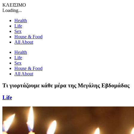
ΚΛΕΙΣΙΜΟ
Loading...
Health
Life
Sex
House & Food
All About
Health
Life
Sex
House & Food
All About
Τι γιορτάζουμε κάθε μέρα της Μεγάλης Εβδομάδας
Life