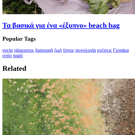
Τα βασικά για ένα «έξυπνο» beach bag
Popular Tags
υγεία
νάρκισσος
διατροφή
ζωή
ύπνος
ψυχολογία
σχέσεις
Γυναίκα
σπίτι
παιδί
Related