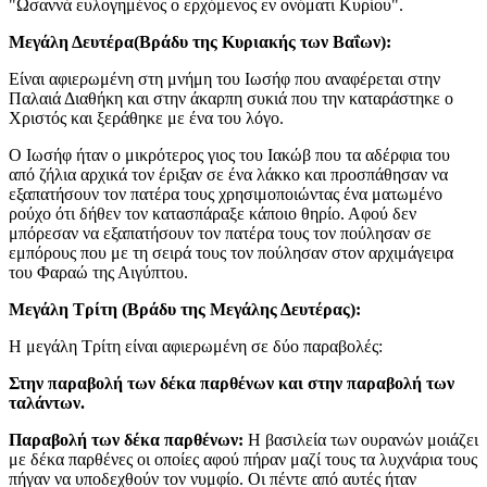
"Ωσαννά ευλογημένος ο ερχόμενος εν ονόματι Κυρίου".
Μεγάλη Δευτέρα(Βράδυ της Κυριακής των Βαΐων):
Είναι αφιερωμένη στη μνήμη του Ιωσήφ που αναφέρεται στην
Παλαιά Διαθήκη και στην άκαρπη συκιά που την καταράστηκε ο
Χριστός και ξεράθηκε με ένα του λόγο.
Ο Ιωσήφ ήταν ο μικρότερος γιος του Ιακώβ που τα αδέρφια του
από ζήλια αρχικά τον έριξαν σε ένα λάκκο και προσπάθησαν να
εξαπατήσουν τον πατέρα τους χρησιμοποιώντας ένα ματωμένο
ρούχο ότι δήθεν τον κατασπάραξε κάποιο θηρίο. Αφού δεν
μπόρεσαν να εξαπατήσουν τον πατέρα τους τον πούλησαν σε
εμπόρους που με τη σειρά τους τον πούλησαν στον αρχιμάγειρα
του Φαραώ της Αιγύπτου.
Μεγάλη Τρίτη (Βράδυ της Μεγάλης Δευτέρας):
Η μεγάλη Τρίτη είναι αφιερωμένη σε δύο παραβολές:
Στην παραβολή των δέκα παρθένων και στην παραβολή των
ταλάντων.
Παραβολή των δέκα παρθένων:
Η βασιλεία των ουρανών μοιάζει
με δέκα παρθένες οι οποίες αφού πήραν μαζί τους τα λυχνάρια τους
πήγαν να υποδεχθούν τον νυμφίο. Οι πέντε από αυτές ήταν