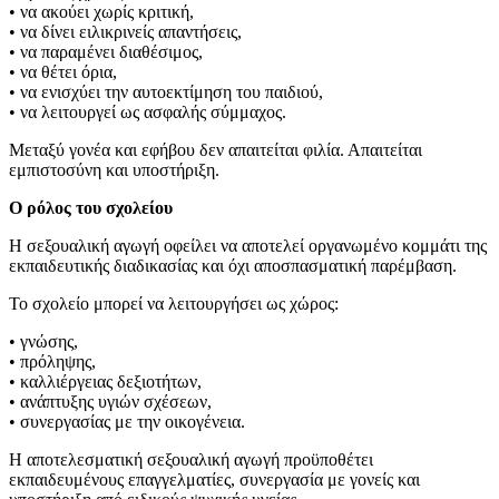
• να ακούει χωρίς κριτική,
• να δίνει ειλικρινείς απαντήσεις,
• να παραμένει διαθέσιμος,
• να θέτει όρια,
• να ενισχύει την αυτοεκτίμηση του παιδιού,
• να λειτουργεί ως ασφαλής σύμμαχος.
Μεταξύ γονέα και εφήβου δεν απαιτείται φιλία. Απαιτείται
εμπιστοσύνη και υποστήριξη.
Ο ρόλος του σχολείου
Η σεξουαλική αγωγή οφείλει να αποτελεί οργανωμένο κομμάτι της
εκπαιδευτικής διαδικασίας και όχι αποσπασματική παρέμβαση.
Το σχολείο μπορεί να λειτουργήσει ως χώρος:
• γνώσης,
• πρόληψης,
• καλλιέργειας δεξιοτήτων,
• ανάπτυξης υγιών σχέσεων,
• συνεργασίας με την οικογένεια.
Η αποτελεσματική σεξουαλική αγωγή προϋποθέτει
εκπαιδευμένους επαγγελματίες, συνεργασία με γονείς και