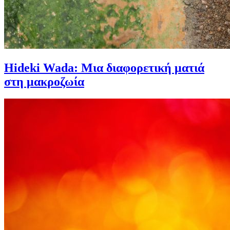
Hideki Wada: Μια διαφορετική ματιά
στη μακροζωία