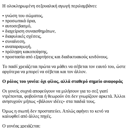
Η ολοκληρωμένη σεξουαλική αγωγή περιλαμβάνει:
• γνώση του σώματος,
• προσωπικά όρια,
• αυτοσεβασμό,
• διαχείριση συναισθημάτων,
• διαφυλικές σχέσεις,
• συναίνεση,
• αναπαραγωγή,
• πρόληψη κακοποίησης,
• προστασία από εξαρτήσεις και διαδικτυακούς κινδύνους.
Το παιδί χρειάζεται πρώτα να μάθει να σέβεται τον εαυτό του, ώστε
αργότερα να μπορεί να σέβεται και τον άλλον.
Ο ρόλος του γονέα: όχι φίλος, αλλά σταθερό σημείο αναφοράς
Οι γονείς συχνά αποφεύγουν να μιλήσουν για το σεξ γιατί
ντρέπονται, φοβούνται ή θεωρούν ότι δεν γνωρίζουν αρκετά. Άλλοι
ανησυχούν μήπως «βάλουν ιδέες» στα παιδιά τους.
Όμως η σιωπή δεν προστατεύει. Απλώς αφήνει το κενό να
καλυφθεί από άλλες πηγές.
Ο γονέας χρειάζεται: