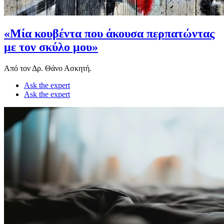
«Μία κουβέντα που άκουσα περπατώντας
με τον σκύλο μου»
Από τον Δρ. Θάνο Ασκητή.
Ask the expert
Ask the expert