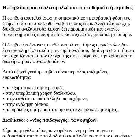
Η εφηβεία: η πιο ευάλωτη αλλά και πιο καθοριστική περίοδος
Η εφηβεία αποτελεί ίσως τη σημαντικότερη μεταβατική φάση της
ζωής. Το άτομο προσπαθεί να βρει ποιος είναι. Αναζητά αποδοχή,
διεκδικεί ανεξαρτησία, εμφανίζει παρορμητικότητα, έντονες
συναισθηματικές διακυμάνσεις και συχνά συγκρούεται με τα όρια.
Ο έφηβος ζει έντονα το «εδώ και τώρα». Όμως ο εγκέφαλος δεν
έχει ολοκληρώσει ακόμη την ωρίμανσή του, ιδιαίτερα στα τμήματα
που σχετίζονται με τον έλεγχο της συμπεριφοράς, την κρίση και τη
διαχείριση των συναισθημάτων.
Αυτό εξηγεί γιατί η εφηβεία είναι περίοδος αυξημένης
ευαλωτότητας:
• σε εξαρτητικές συμπεριφορές,
• στην υπερβολική χρήση διαδικτύου,
• στην έκθεση σε ακατάλληλο περιεχόμενο,
• στην ανάληψη ρίσκου,
• σε πρόωρες ή μη προστατευμένες σεξουαλικές εμπειρίες.
Διαδίκτυο: ο «νέος παιδαγωγός» των εφήβων
Σήμερα, μεγάλο μέρος των εφήβων ενημερώνεται για τη
σεξουαλικότητα από το διαδίκτυο και λιγότερο από την οικογένεια