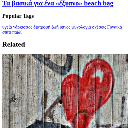
Τα βασικά για ένα «έξυπνο» beach bag
Popular Tags
υγεία
νάρκισσος
διατροφή
ζωή
ύπνος
ψυχολογία
σχέσεις
Γυναίκα
σπίτι
παιδί
Related