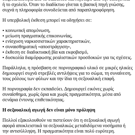
ή το σχολείο. Όταν το διαδίκτυο γίνεται η βασική πηγή γνώσης,
συχνά η πληροφορία συνοδεύεται από παραπληροφόρηση.
Η υπερβολική έκθεση μπορεί να οδηγήσει σε:
• κοινωνική απομόνωση,
• μείωση πραγματικής επικοινωνίας,
• ενίσχυση ναρκισσιστικών χαρακτηριστικών,
• συναισθηματική «αποστράγγιση»,
• έκθεση σε διαδικτυακή βία και εκφοβισμό,
• δυσκολία διαμόρφωσης ρεαλιστικών προσδοκιών για τις σχέσεις.
Παράλληλα, η πρόσβαση σε πορνογραφικό υλικό σε μικρές ηλικίες
δημιουργεί συχνά στρεβλές αντιλήψεις για το σώμα, τη συναίνεση,
τους ρόλους των φύλων και την ίδια τη σεξουαλική επαφή.
Η πορνογραφία δεν εκπαιδεύει. Δημιουργεί εικόνες χωρίς
συναίσθημα, χωρίς όρια και χωρίς πραγματικότητα, μέσα από
σενάρια έντονης επιθετικότητας.
Η σεξουαλική αγωγή δεν είναι μόνο πρόληψη
Πολλοί εξακολουθούν να πιστεύουν ότι η σεξουαλική αγωγή
αφορά αποκλειστικά τα σεξουαλικώς μεταδιδόμενα νοσήματα ή
την αντισύλληψη. Η πραγματικότητα είναι πολύ ευρύτερη.