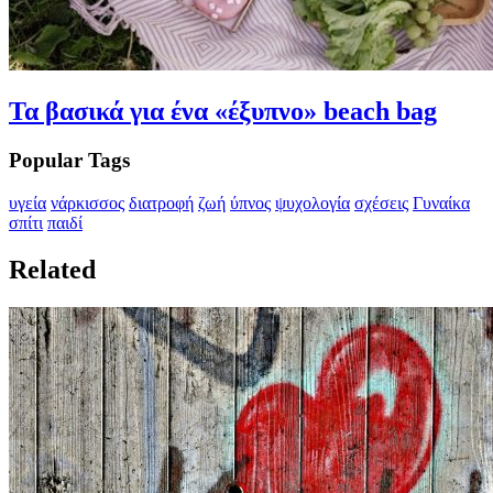
Τα βασικά για ένα «έξυπνο» beach bag
Popular Tags
υγεία
νάρκισσος
διατροφή
ζωή
ύπνος
ψυχολογία
σχέσεις
Γυναίκα
σπίτι
παιδί
Related