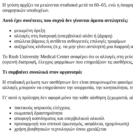
Η γεύση αρχίζει να μειώνεται σταδιακά μετά τα 60–65, ενώ η όσφρ
οσφρητικών υποδοχέων.
Αυτό έχει συνέπειες που συχνά δεν γίνονται άμεσα αντιληπτές:
μειωμένη όρεξη
αλλαγές στη διατροφή (υπερβολικό αλάτι ή ζάχαρη)
απώλεια βάρους ή αντίθετα ανθυγιεινές επιλογές τροφίμων
αυξημένος κίνδυνος (π.χ. να μην γίνει αντιληπτή μια διαρροή
Το Rush University Medical Center αναφέρει ότι οι αλλαγές στη γε
(υγιεινή διατροφή, έλεγχος φαρμάκων που επηρεάζουν τις αισθήσεις,
Τι συμβαίνει συνολικά στον οργανισμό;
Η σταδιακή μείωση των αισθήσεων δεν είναι απομονωμένο φαινόμενο.
αλλαγές μπορούν να επηρεάσουν την ισορροπία, την κινητικότητα, τη
Γι’ αυτό η πρόληψη δεν αφορά μόνο την κάθε αίσθηση ξεχωριστά, α
τακτικούς ιατρικούς ελέγχους
σωματική δραστηριότητα
αποφυγή καπνίσματος και υπερβολικού αλκοόλ
προσαρμογή του σπιτιού (φωτισμός, ασφάλεια, ηχομόνωση)
χρήση βοηθητικών τεχνολογιών όπου χρειάζεται