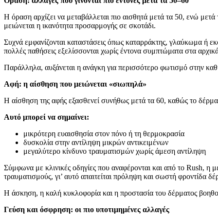
Όραση: αλλαγές που γίνονται πιο έντονες μετά τα 50–60
Η όραση αρχίζει να μεταβάλλεται πιο αισθητά μετά τα 50, ενώ μετά τ
μειώνεται η ικανότητα προσαρμογής σε σκοτάδι.
Συχνά εμφανίζονται καταστάσεις όπως καταρράκτης, γλαύκωμα ή εκφύλ
πολλές παθήσεις εξελίσσονται χωρίς έντονα συμπτώματα στα αρχικά
Παράλληλα, αυξάνεται η ανάγκη για περισσότερο φωτισμό στην καθη
Αφή: η αίσθηση που μειώνεται «σιωπηλά»
Η αίσθηση της αφής εξασθενεί συνήθως μετά τα 60, καθώς το δέρμα 
Αυτό μπορεί να σημαίνει:
μικρότερη ευαισθησία στον πόνο ή τη θερμοκρασία
δυσκολία στην αντίληψη μικρών αντικειμένων
μεγαλύτερο κίνδυνο τραυματισμών χωρίς άμεση αντίληψη
Σύμφωνα με κλινικές οδηγίες που αναφέρονται και από το Rush, η μ
τραυματισμούς, γι’ αυτό απαιτείται πρόληψη και σωστή φροντίδα δέ
Η άσκηση, η καλή κυκλοφορία και η προστασία του δέρματος βοηθού
Γεύση και όσφρηση: οι πιο υποτιμημένες αλλαγές