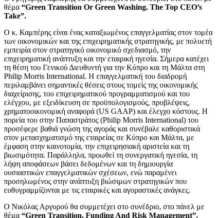
θέμα
“Green Transition Or Green Washing. The Top CEO’s
Take”.
Ο κ. Καμπέρης είναι ένας καταξιωμένος επαγγελματίας στον τομέα
των οικονομικών και της επιχειρηματικής στρατηγικής, με πολυετή
εμπειρία στον στρατηγικό οικονομικό σχεδιασμό, την
επιχειρηματική ανάπτυξη και την εταιρική ηγεσία. Σήμερα κατέχει
τη θέση του Γενικού Διευθυντή για την Κύπρο και τη Μάλτα στη
Philip Morris International. Η επαγγελματική του διαδρομή
περιλαμβάνει σημαντικές θέσεις στους τομείς της οικονομικής
διαχείρισης, του επιχειρηματικού προγραμματισμού και του
ελέγχου, με εξειδίκευση σε προϋπολογισμούς, προβλέψεις,
χρηματοοικονομική αναφορά (US GAAP) και έλεγχο κόστους. Η
πορεία του στην Παπαστράτος (Philip Morris International) του
προσέφερε βαθιά γνώση της αγοράς και συνέβαλε καθοριστικά
στον μετασχηματισμό της εταιρείας σε Κύπρο και Μάλτα, με
έμφαση στην καινοτομία, την επιχειρησιακή αριστεία και τη
βιωσιμότητα. Παράλληλα, προωθεί τη συνεργατική ηγεσία, τη
λήψη αποφάσεων βάσει δεδομένων και τη δημιουργία
ουσιαστικών επαγγελματικών σχέσεων, ενώ παραμένει
προσηλωμένος στην ανάπτυξη βιώσιμων στρατηγικών που
ευθυγραμμίζονται με τις εταιρικές και αγοραστικές ανάγκες.
Ο Νικόλας Αργυρού θα συμμετέχει στο συνέδριο, στο πάνελ με
θέμα
“Green Transition, Funding And Risk Management”.