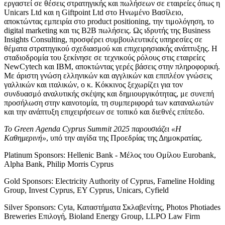
εργαστεί σε θέσεις στρατηγικής και πωλήσεων σε εταιρείες όπως η
Unicars Ltd και η Giftpoint Ltd στο Ηνωμένο Βασίλειο,
αποκτώντας εμπειρία στο product positioning, την τιμολόγηση, το
digital marketing και τις B2B πωλήσεις. Ως ιδρυτής της Business
Insights Consulting, προσφέρει συμβουλευτικές υπηρεσίες σε
θέματα στρατηγικού σχεδιασμού και επιχειρησιακής ανάπτυξης. Η
σταδιοδρομία του ξεκίνησε σε τεχνικούς ρόλους στις εταιρείες
NewCytech και IBM, αποκτώντας γερές βάσεις στην πληροφορική.
Με άριστη γνώση ελληνικών και αγγλικών και επιπλέον γνώσεις
γαλλικών και ιταλικών, ο κ. Κόκκινος ξεχωρίζει για τον
συνδυασμό αναλυτικής σκέψης και δημιουργικότητας, με συνεπή
προσήλωση στην καινοτομία, τη συμπεριφορά των καταναλωτών
και την ανάπτυξη επιχειρήσεων σε τοπικό και διεθνές επίπεδο.
Το Green Agenda Cyprus Summit 2025 παρουσιάζει «Η
Καθημερινή»
, υπό την αιγίδα της Προεδρίας της Δημοκρατίας.
Platinum Sponsors: Hellenic Bank - Μέλος του Ομίλου Eurobank,
Alpha Bank, Philip Morris Cyprus
Gold Sponsors: Electricity Authority of Cyprus, Fameline Holding
Group, Invest Cyprus, EY Cyprus, Unicars, Cyfield
Silver Sponsors: Cyta, Καταστήματα Σκλαβενίτης, Photos Photiades
Breweries Επιλογή, Bioland Energy Group, LLPO Law Firm