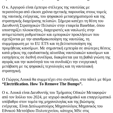
Ο κ. Αργυρού είναι έμπειρο στέλεχος της ναυτιλίας με
περισσότερα από είκοσι χρόνια ηγετικής παρουσίας στους τομείς
της ναυτικής ενέργειας, του ψηφιακού μετασχηματισμού και της
στρατηγικής διαχείρισης πελατών. Σήμερα κατέχει τη θέση του
Διευθυντή Στρατηγικών Πελατών στην εταιρεία Baseblue, όπου
υποστηρίζει πλοιοκτήτες, διαχειριστές και ναυλωτές στην
αντιμετώπιση ρυθμιστικών και εμπορικών προκλήσεων που
σχετίζονται με την απανθρακοποίηση της ναυτιλίας, τη
συμμόρφωση με το EU ETS και τη βελτιστοποίηση της
προμήθειας καυσίμων. Με σημαντική εμπειρία σε ανώτερες θέσεις
κατά μήκος της εφοδιαστικής αλυσίδας ναυτιλιακών καυσίμων και
εισηγήσεις σε διεθνή συνέδρια, διακρίνεται για τη βαθιά γνώση της
αγοράς και την ικανότητά του να συνδυάζει την ενεργειακή
μετάβαση με τις ψηφιακές τεχνολογίες και τη ναυτιλιακή
στρατηγική.
Ο Γιώργος Λουκά θα συμμετέχει στο συνέδριο, στο πάνελ με θέμα
“Electrification. How To Remove The Bumps”.
Ο κ. Λουκά είναι Διευθυντής του Τμήματος Οδικών Μεταφορών
από τον Ιούλιο του 2024, με ισχυρό ακαδημαϊκό και επαγγελματικό
υπόβαθρο στον τομέα της μηχανολογίας και της βιώσιμης
ενέργειας. Είναι Διπλωματούχος Μηχανολόγος Μηχανικός του
Εθνικού Μετσόβιου Πολυτεχνείου, κάτοχος MSc στις