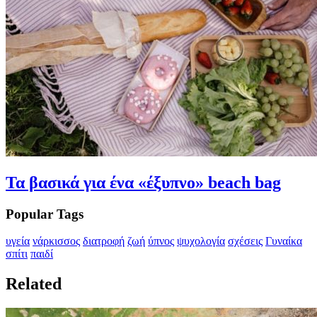
Τα βασικά για ένα «έξυπνο» beach bag
Popular Tags
υγεία
νάρκισσος
διατροφή
ζωή
ύπνος
ψυχολογία
σχέσεις
Γυναίκα
σπίτι
παιδί
Related