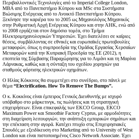
Περιβαλλοντικές Τεχνολογίες από το Imperial College London,
MBA από το Πανεπιστήμιο Κύπρου και MSc στα Συστήματα
Βιώσιμης Ενέργειας από το Ανοικτό Πανεπιστήμιο Κύπρου.
Ξεκίνησε την καριέρα του το 2005 ως Μηχανολόγος Μηχανικός
στην Ρυθμιστική Αρχή Ενέργειας Κύπρου και στην ΑΗΚ, ενώ από
το 2008 εργάζεται στον δημόσιο τομέα, στο Τμήμα
Ηλεκτρομηχανολογικών Υπηρεσιών. Έχει διατελέσει σε καίριες
θέσεις, συμβάλλοντας σε εθνικές και ευρωπαϊκές πρωτοβουλίες
μεταφορών, όπως η συμπροεδρία της Ομάδας Εργασίας Χερσαίων
Μεταφορών κατά την Κυπριακή Προεδρία της ΕΕ (2012), η
εποπτεία της Σύμβασης Παραχώρησης για το Λιμάνι και τη Μαρίνα
Λάρνακας, καθώς και η σύνταξη του σχεδίου χορηγιών για
σταθμούς φόρτισης ηλεκτρικών οχημάτων.
Ο Ηλίας Κόκκινος θα συμμετέχει στο συνέδριο, στο πάνελ με
θέμα
“Electrification. How To Remove The Bumps”.
Ο κ. Κοκκίνος είναι έμπειρος Γενικός Διευθυντής με ισχυρό
υπόβαθρο στο μάρκετινγκ, τις πωλήσεις και τη στρατηγική
επιχειρήσεων. Είναι επικεφαλής των EKCO Group, EKCO
Maximum Power και Smoothie Factory Cyprus, με αρμοδιότητες
στη διαχείριση λειτουργιών, την ανάπτυξη εμπορικών σημάτων και
την επέκταση στην αγορά. Κατέχει πτυχίο στις Επιχειρησιακές
Σπουδές με εξειδίκευση στο Marketing από το University of West
London και είναι πιστοποιημένος Cisco Network Associate. Έχει