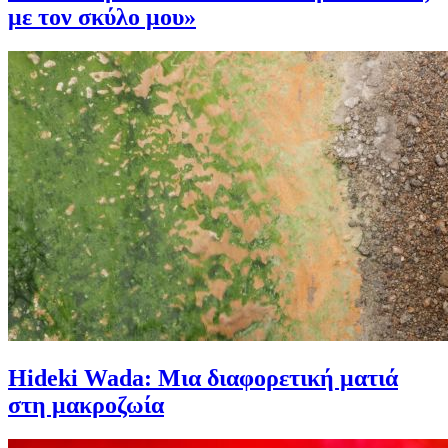
με τον σκύλο μου»
Hideki Wada: Μια διαφορετική ματιά
στη μακροζωία