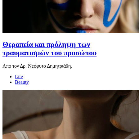
Θεραπεία και πρόληψη των
τραυματισμών του προσώπου
Απο τον Δρ. Νεόφυτο Δημητριάδη.
Life
Beauty