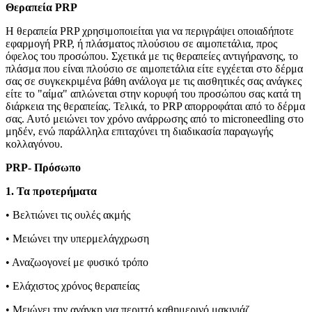
Θεραπεία PRP
Η θεραπεία PRP χρησιμοποιείται για να περιγράψει οποιαδήποτε
εφαρμογή PRP, ή πλάσματος πλούσιου σε αιμοπετάλια, προς
όφελος του προσώπου. Σχετικά με τις θεραπείες αντιγήρανσης, το
πλάσμα που είναι πλούσιο σε αιμοπετάλια είτε εγχέεται στο δέρμα
σας σε συγκεκριμένα βάθη ανάλογα με τις αισθητικές σας ανάγκες
είτε το "αίμα" απλώνεται στην κορυφή του προσώπου σας κατά τη
διάρκεια της θεραπείας. Τελικά, το PRP απορροφάται από το δέρμα
σας. Αυτό μειώνει τον χρόνο ανάρρωσης από το microneedling στο
μηδέν, ενώ παράλληλα επιταχύνει τη διαδικασία παραγωγής
κολλαγόνου.
PRP- Πρόσωπο
1. Τα προτερήματα
• Βελτιώνει τις ουλές ακμής
• Μειώνει την υπερμελάγχρωση
• Αναζωογονεί με φυσικό τρόπο
• Ελάχιστος χρόνος θεραπείας
• Μειώνει την ανάγκη για περιττό καθημερινό μακιγιάζ