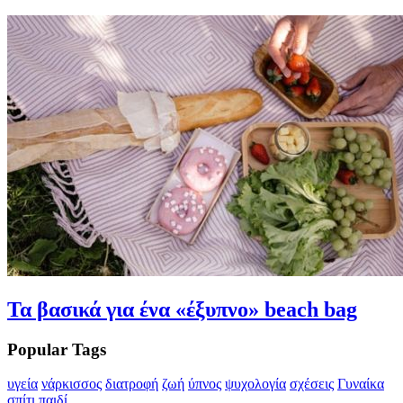
Τα βασικά για ένα «έξυπνο» beach bag
Popular Tags
υγεία
νάρκισσος
διατροφή
ζωή
ύπνος
ψυχολογία
σχέσεις
Γυναίκα
σπίτι
παιδί