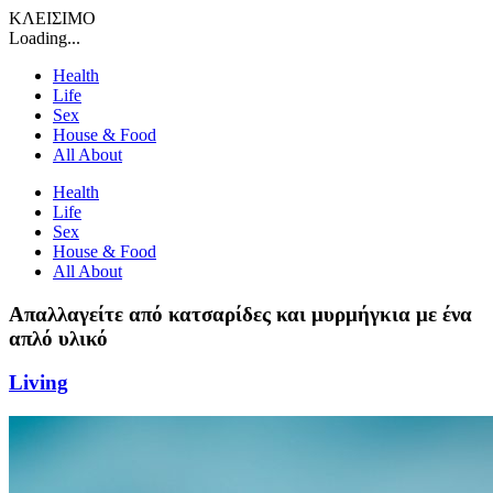
ΚΛΕΙΣΙΜΟ
Loading...
Health
Life
Sex
House & Food
All About
Health
Life
Sex
House & Food
All About
Απαλλαγείτε από κατσαρίδες και μυρμήγκια με ένα
απλό υλικό
Living