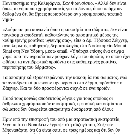
Πανεπιστήμιο της Καλιφόρνια, Σαν Φρανσίσκο. «Αλλά δεν είναι
όπως το νήμα που χρησιμοποιείς για τα δόντια, όπου υπάρχουν
δεδομένα ότι θα ζήσεις περισσότερο αν χρησιμοποιείς τακτικά
νήμα».
«Ζούμε σε μια κοινωνία όπου η κακοσμία του σώματος δεν είναι
παγκόσμια αποδεκτή, καθιστώντας το αποσμητικό μέρος της
καθημερινής ρουτίνας υγιεινής σας», είπε ο Δρ. Τζόσουα Ζάιχνερ,
αναπληρωτής καθηγητής δερματολογίας στο Νοσοκομείο Mount
Sinai στη Νέα Υόρκη, μέσω email. «Υπάρχει επίσης ένα στίγμα
γύρω από την υγρασία των ρούχων λόγω του ιδρώτα, το οποίο έχει
ωθήσει τα αντιιδρωτικά προϊόντα στις καθημερινές ρουτίνες
περιποίησης του δέρματος».
Τα αποσμητικά εξουδετερώνουν την κακοσμία του σώματος, ενώ
τα αντιιδρωτικά μειώνουν την υγρασία στο δέρμα, πρόσθεσε ο
Ζάιχνερ. Και τα δύο προσφέρονται συχνά σε ένα προϊόν.
Παρά τους κοινώς αποδεκτούς λόγους για τους οποίους οι
άνθρωποι χρησιμοποιούν αποσμητικό, η φυσική κακοσμία του
σώματος δεν θεωρείται απαραίτητα δυσάρεστη από όλους.
Πριν από την επιστροφή του από μια στρατιωτική εκστρατεία,
λέγεται ότι ο Ναπολέων έγραψε στη σύζυγό του, Ζοζεφίν
Μποναπάρτη, ότι θα είναι σπίτι σε τρεις ημέρες και ότι δεν θα