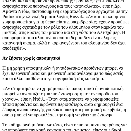
καλλυντικά και προϊόντα προσωπικής φροντίδας έχει προκαλέσει
ανησυχία στους παραγωγούς και τους καταναλωτές», είπε η Δρ.
Αμάντα Ντόιλ, πιστοποιημένη δερματολόγος που εργάζεται με την
Ράσακ στην κλινική δερματολογίας Russak. «Αν και το αλουμίνιο
χρησιμοποιείται για τη θεραπεία της υπεριδρωσίας, έχουν προκύψει
ανησυχίες σχετικά με τον ρόλο του αλουμινίου στον καρκίνο του
μαστού, στις κύστες του μαστού και στη νόσο του Αλτσχάιμερ. Η
απορρόφηση του αλουμινίου από το δέρμα δεν είναι πλήρως
κατανοητή ακόμα, αλλά η καρκινογένεση του αλουμινίου δεν έχει
αποδειχθεί».
Αν ζήσετε χωρίς αποσμητικό
Η μη χρήση αποσμητικών ή αντιιδρωτικών προϊόντων μπορεί να
έχει πλεονεκτήματα και μειονεκτήματα ανάλογα με το πώς εσείς
και οι άλλοι αισθάνεστε για την φυσική σας κακοσμία.
«Αν σταματήσετε να χρησιμοποιείτε αποσμητικό ή αντιιδρωτικό,
μπορεί να αναπτύξετε μια πιο έντονη οσμή με την πάροδο του
χρόνου», είπε η Ντόιλ. «Όταν σταματήσετε να χρησιμοποιείτε
τέτοια προϊόντα και ιδρώνετε περισσότερο, αυτό δημιουργεί ένα
έδαφος αναπαραγωγής για βακτηριακή και μυκητιακή υπερβολή, η
οποία μπορεί να προκαλέσει την οσμή να γίνει πιο έντονη».
Το καθημερινό μπάνιο, ωστόσο, είναι ο πιο σημαντικός τρόπος για
να αποφύγετε την κακή κακοσμία του σώματος, είπαν οι ειδικοί.