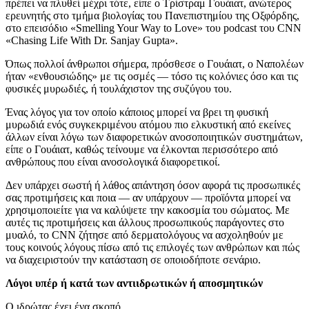
πρέπει να πλυθεί μέχρι τότε, είπε ο Τρίστραμ Γουάιατ, ανώτερος
ερευνητής στο τμήμα βιολογίας του Πανεπιστημίου της Οξφόρδης,
στο επεισόδιο «Smelling Your Way to Love» του podcast του CNN
«Chasing Life With Dr. Sanjay Gupta».
Όπως πολλοί άνθρωποι σήμερα, πρόσθεσε ο Γουάιατ, ο Ναπολέων
ήταν «ενθουσιώδης» με τις οσμές — τόσο τις κολόνιες όσο και τις
φυσικές μυρωδιές, ή τουλάχιστον της συζύγου του.
Ένας λόγος για τον οποίο κάποιος μπορεί να βρει τη φυσική
μυρωδιά ενός συγκεκριμένου ατόμου πιο ελκυστική από εκείνες
άλλων είναι λόγω των διαφορετικών ανοσοποιητικών συστημάτων,
είπε ο Γουάιατ, καθώς τείνουμε να έλκονται περισσότερο από
ανθρώπους που είναι ανοσολογικά διαφορετικοί.
Δεν υπάρχει σωστή ή λάθος απάντηση όσον αφορά τις προσωπικές
σας προτιμήσεις και ποια — αν υπάρχουν — προϊόντα μπορεί να
χρησιμοποιείτε για να καλύψετε την κακοσμία του σώματος. Με
αυτές τις προτιμήσεις και άλλους προσωπικούς παράγοντες στο
μυαλό, το CNN ζήτησε από δερματολόγους να ασχοληθούν με
τους κοινούς λόγους πίσω από τις επιλογές των ανθρώπων και πώς
να διαχειριστούν την κατάσταση σε οποιοδήποτε σενάριο.
Λόγοι υπέρ ή κατά των αντιιδρωτικών ή αποσμητικών
Ο ιδρώτας έχει ένα σκοπό.