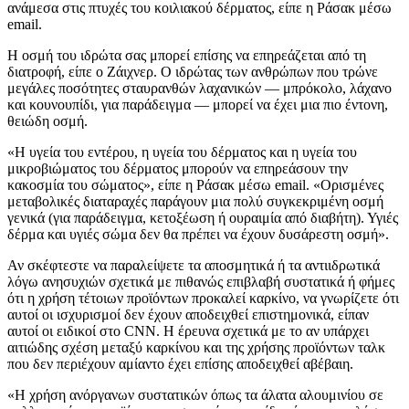
ανάμεσα στις πτυχές του κοιλιακού δέρματος, είπε η Ράσακ μέσω
email.
Η οσμή του ιδρώτα σας μπορεί επίσης να επηρεάζεται από τη
διατροφή, είπε ο Ζάιχνερ. Ο ιδρώτας των ανθρώπων που τρώνε
μεγάλες ποσότητες σταυρανθών λαχανικών — μπρόκολο, λάχανο
και κουνουπίδι, για παράδειγμα — μπορεί να έχει μια πιο έντονη,
θειώδη οσμή.
«Η υγεία του εντέρου, η υγεία του δέρματος και η υγεία του
μικροβιώματος του δέρματος μπορούν να επηρεάσουν την
κακοσμία του σώματος», είπε η Ράσακ μέσω email. «Ορισμένες
μεταβολικές διαταραχές παράγουν μια πολύ συγκεκριμένη οσμή
γενικά (για παράδειγμα, κετοξέωση ή ουραιμία από διαβήτη). Υγιές
δέρμα και υγιές σώμα δεν θα πρέπει να έχουν δυσάρεστη οσμή».
Αν σκέφτεστε να παραλείψετε τα αποσμητικά ή τα αντιιδρωτικά
λόγω ανησυχιών σχετικά με πιθανώς επιβλαβή συστατικά ή φήμες
ότι η χρήση τέτοιων προϊόντων προκαλεί καρκίνο, να γνωρίζετε ότι
αυτοί οι ισχυρισμοί δεν έχουν αποδειχθεί επιστημονικά, είπαν
αυτοί οι ειδικοί στο CNN. Η έρευνα σχετικά με το αν υπάρχει
αιτιώδης σχέση μεταξύ καρκίνου και της χρήσης προϊόντων ταλκ
που δεν περιέχουν αμίαντο έχει επίσης αποδειχθεί αβέβαιη.
«Η χρήση ανόργανων συστατικών όπως τα άλατα αλουμινίου σε