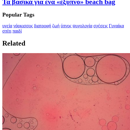
Τα βασικά για ένα «έξυπνο» beach bag
Popular Tags
υγεία
νάρκισσος
διατροφή
ζωή
ύπνος
ψυχολογία
σχέσεις
Γυναίκα
σπίτι
παιδί
Related