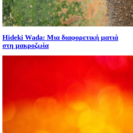
Hideki Wada: Μια διαφορετική ματιά
στη μακροζωία