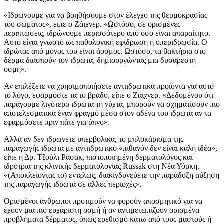
«Ιδρώνουμε για να βοηθήσουμε στον έλεγχο της θερμοκρασίας
του σώματος», είπε ο Ζάιχνερ. «Ωστόσο, σε ορισμένες
περιπτώσεις, ιδρώνουμε περισσότερο από όσο είναι απαραίτητο.
Αυτό είναι γνωστό ως παθολογική εφίδρωση ή υπεριδρωσία. Ο
ιδρώτας από μόνος του είναι άοσμος. Ωστόσο, τα βακτήρια στο
δέρμα διασπούν τον ιδρώτα, δημιουργώντας μια δυσάρεστη
οσμή».
Αν επιλέξετε να χρησιμοποιήσετε αντιιδρωτικά προϊόντα για αυτό
το λόγο, εφαρμόστε τα το βράδυ, είπε ο Ζάιχνερ. «Δεδομένου ότι
παράγουμε λιγότερο ιδρώτα τη νύχτα, μπορούν να σχηματίσουν πιο
αποτελεσματικά έναν φραγμό μέσα στον αδένα του ιδρώτα αν τα
εφαρμόσετε πριν πάτε για ύπνο».
Αλλά αν δεν ιδρώνετε υπερβολικά, το μπλοκάρισμα της
παραγωγής ιδρώτα με αντιιδρωτικό «πιθανόν δεν είναι καλή ιδέα»,
είπε η Δρ. Τζούλι Ράσακ, πιστοποιημένη δερματολόγος και
ιδρύτρια της κλινικής δερματολογίας Russak στη Νέα Υόρκη.
«(Αποκλείοντας το) εντελώς, διακινδυνεύετε την παράδοξη αύξηση
της παραγωγής ιδρώτα σε άλλες περιοχές».
Ορισμένοι άνθρωποι προτιμούν να φορούν αποσμητικό για να
έχουν μια πιο ευχάριστη οσμή ή αν αντιμετωπίζουν ορισμένα
προβλήματα δέρματος, όπως ερεθισμό κάτω από τους μαστούς ή