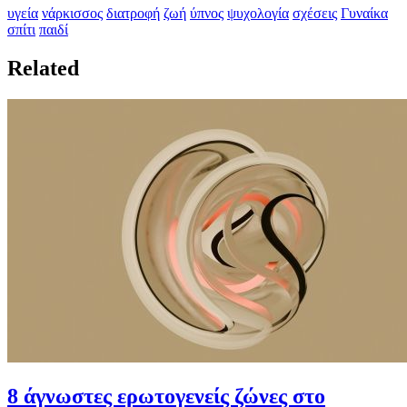
υγεία
νάρκισσος
διατροφή
ζωή
ύπνος
ψυχολογία
σχέσεις
Γυναίκα
σπίτι
παιδί
Related
8 άγνωστες ερωτογενείς ζώνες στο