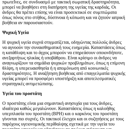
πρωτεΐνες, σε συνδυασμό με τακτική σωματική δραστηριότητα,
μπορεί να βοηθήσει στη διατήρηση της υγείας της καρδιάς. Οι
άνδρες θα πρέπει επίσης να είναι προσεκτικοί σε συμπτώματα
όπως πόνος στο στήθος, δύσπνοια ή κόπωση και να ζητούν ιατρική
βοήθεια αν παρουσιαστούν.
Ψυχική Υγεία
Η ψυχική υγεία συχνά στιγματίζεται, οδηγώντας πολλούς άνδρες
να αγνοούν την συναισθηματική τους ευημερία. Καταστάσεις όπως
η κατάθλιψη και το άγχος μπορούν να επηρεάσουν οποιονδήποτε,
ανεξαρτήτως ηλικίας ή υποβάθρου. Είναι κρίσιμο οι άνδρες να
αναγνωρίζουν τα σημάδια ψυχικών προβλημάτων, όπως η επίμονη
θλίψη, η υπερευαισθησία ή η απομόνωση από κοινωνικές
δραστηριότητες. Η αναζήτηση βοήθειας από επαγγελματία ψυχικής
υγείας μπορεί να προσφέρει υποστήριξη και αποτελεσματικές
στρατηγικές αντιμετώπισης.
Υγεία του προστάτη
Ο προστάτης είναι μια σημαντική ανησυχία για τους άνδρες,
ιδιαίτερα καθώς μεγαλώνουν. Καταστάσεις όπως η καλοήθης
υπερπλασία του προστάτη (BPH) και ο καρκίνος του προστάτη
γίνονται πιο συχνές. Οι τακτικοί έλεγχοι και οι συζητήσεις με τους
παρόχους υγειονομικής περίθαλψης σχετικά με την υγεία του