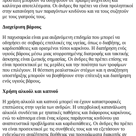
προστάτη μπορούν να οδηγήσουν σε πρώιμη ανίχνευση και
καλύτερα αποτελέσματα. Οι άνδρες θα πρέπει να είναι προληπτικοί
στην κατανόηση των παραγόντων κινδύνου και να τους συζητούν
με τους γιατρούς τους.
Διαχείριση βάρους
Η παχυσαρκία είναι μια αυξανόμενη επιδημία που μπορεί να
οδηγήσει σε σοβαρές επιπλοκές της υγείας, όπως ο διαβήτης, οι
καρδιοπάθειες και ορισμένοι τύποι καρκίνου. Η διατήρηση ενός
υγιούς βάρους μέσω μιας ισορροπημένης διατροφής και τακτικής
άσκησης είναι ζωτικής σημασίας. Οι άνδρες θα πρέπει επίσης να
είναι προσεκτικοί με τις μερίδες και την ποιότητα των τροφίμων
που επιλέγουν. Η θέσπιση ρεαλιστικών στόχων και η αναζήτηση
υποστήριξης μπορούν να βοηθήσουν στην επίτευξη και διατήρηση
ενός υγιούς βάρους.
Χρήση αλκοόλ και καπνού
Η χρήση αλκοόλ και καπνού μπορεί να έχουν καταστροφικές
επιπτώσεις στην υγεία των ανδρών. Η υπερβολική κατανάλωση
αλκοόλ συνδέεται με ηπατικές παθήσεις και διάφορους καρκίνους,
ενώ το κάπνισμα είναι ένας κύριος παράγοντας κινδύνου για
αναπνευστικά προβλήματα και καρδιοπάθειες. Οι άνδρες θα πρέπει
να είναι προσεκτικοί με τις συνήθειές τους και να εξετάσουν το
ενδεχόμενο αναζήτησης βοήθειας για προγράμματα διακοπής αν