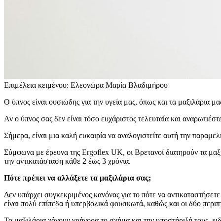
Επιμέλεια κειμένου: Ελεονώρα Μαρία Βλαδιμήρου
Ο ύπνος είναι ουσιώδης για την υγεία μας, όπως και τα μαξιλάρια μας
Αν ο ύπνος σας δεν είναι τόσο ευχάριστος τελευταία και αναρωτιέστ
Σήμερα, είναι μια καλή ευκαιρία να αναλογιστείτε αυτή την παραμελ
Σύμφωνα με έρευνα της Ergoflex UK, οι Βρετανοί διατηρούν τα μαξιλ
την αντικατάσταση κάθε 2 έως 3 χρόνια.
Πότε πρέπει να αλλάξετε τα μαξιλάρια σας;
Δεν υπάρχει συγκεκριμένος κανόνας για το πότε να αντικαταστήσετε
είναι πολύ επίπεδα ή υπερβολικά φουσκωτά, καθώς και οι δύο περιπ
Τα μαξιλάρια χάνουν γρήγορα το σχήμα και την υποστήριξή τους, ειδι