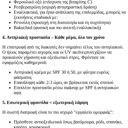
Φερουλικό οξύ (ενίσχυση της βιταμίνης C)
Ρεσβερατρόλη (ισχυρή αντιγηραντική δράση)
Εναλλακτικά, για ήπια ανάπλαση της επιδερμίδας, μπορείς να
ξεκινήσεις σταδιακά με:
Ρετινόλη (προσοχή στη δοσολογία και τη συχνότητα)
Bakuchiol (φυσική και πιο ανεκτή εναλλακτική)
4. Αντηλιακή προστασία – Κάθε μέρα, όλο τον χρόνο
Η επιστροφή από τις διακοπές δεν σημαίνει τέλος του αντηλιακού.
Ο ήλιος παραμένει ισχυρός και οι UV ακτίνεςσυνεχίζουν να
προκαλούν γήρανση και οξειδωτικό στρες. Φρόντισε να
εφαρμόζεις καθημερινά:
Αντηλιακή κρέμα με SPF 30 ή 50, με φίλτρα ευρέος
φάσματος
Επανάληψη κάθε 2-3 ώρες αν βρίσκεσαι εκτός σπιτιού
Επιπλέον προστασία μέσω makeup με SPF ή αντηλιακών
mist
5. Εσωτερική φροντίδα = εξωτερική λάμψη
Η σωστή διατροφή είναι το πιο ισχυρό "εργαλείο ομορφιάς":
Πρόσθεσε αντιοξειδωτικά όπως βατόμουρα, ρόδι, σπανάκι,
καρότο, κουρκουμά