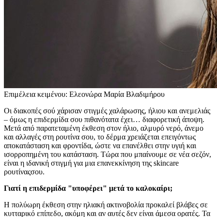
Επιμέλεια κειμένου: Ελεονώρα Μαρία Βλαδιμήρου
Οι διακοπές σού χάρισαν στιγμές χαλάρωσης, ήλιου και ανεμελιάς
– όμως η επιδερμίδα σου πιθανότατα έχει… διαφορετική άποψη.
Μετά από παρατεταμένη έκθεση στον ήλιο, αλμυρό νερό, άνεμο
και αλλαγές στη ρουτίνα σου, το δέρμα χρειάζεται επειγόντως
αποκατάσταση και φροντίδα, ώστε να επανέλθει στην υγιή και
ισορροπημένη του κατάσταση. Τώρα που μπαίνουμε σε νέα σεζόν,
είναι η ιδανική στιγμή για μια επανεκκίνηση της skincare
ρουτίναςσου.
Γιατί η επιδερμίδα "υποφέρει" μετά το καλοκαίρι;
Η πολύωρη έκθεση στην ηλιακή ακτινοβολία προκαλεί βλάβες σε
κυτταρικό επίπεδο, ακόμη και αν αυτές δεν είναι άμεσα ορατές. Τα