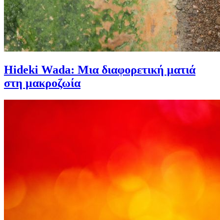
Hideki Wada: Μια διαφορετική ματιά
στη μακροζωία