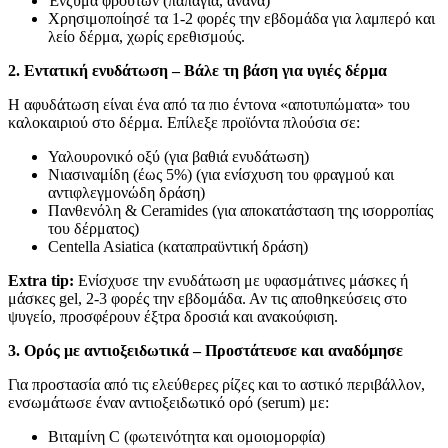
Ένζυμα φρούτων (παπάγια, ανανά)
Χρησιμοποίησέ τα 1-2 φορές την εβδομάδα για λαμπερό και
λείο δέρμα, χωρίς ερεθισμούς.
2. Εντατική ενυδάτωση – Βάλε τη βάση για υγιές δέρμα
Η αφυδάτωση είναι ένα από τα πιο έντονα «αποτυπώματα» του
καλοκαιριού στο δέρμα. Επίλεξε προϊόντα πλούσια σε:
Υαλουρονικό οξύ (για βαθιά ενυδάτωση)
Νιασιναμίδη (έως 5%) (για ενίσχυση του φραγμού και
αντιφλεγμονώδη δράση)
Πανθενόλη & Ceramides (για αποκατάσταση της ισορροπίας
του δέρματος)
Centella Asiatica (καταπραϋντική δράση)
Extra tip:
Ενίσχυσε την ενυδάτωση με υφασμάτινες μάσκες ή
μάσκες gel, 2-3 φορές την εβδομάδα. Αν τις αποθηκεύσεις στο
ψυγείο, προσφέρουν έξτρα δροσιά και ανακούφιση.
3. Ορός με αντιοξειδωτικά – Προστάτευσε και αναδόμησε
Για προστασία από τις ελεύθερες ρίζες και το αστικό περιβάλλον,
ενσωμάτωσε έναν αντιοξειδωτικό ορό (serum) με:
Βιταμίνη C (φωτεινότητα και ομοιομορφία)