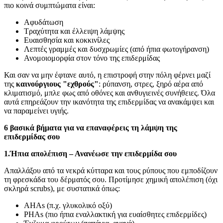
πιο κοινά συμπτώματα είναι:
Αφυδάτωση
Τραχύτητα και έλλειψη λάμψης
Ευαισθησία και κοκκινίλες
Λεπτές γραμμές και δυσχρωμίες (από ήπια φωτογήρανση)
Ανομοιομορφία στον τόνο της επιδερμίδας
Και σαν να μην έφτανε αυτό, η επιστροφή στην πόλη φέρνει μαζί
της
καινούργιους "εχθρούς"
: ρύπανση, στρες, ξηρό αέρα από
κλιματισμό, μπλε φως από οθόνες και ανθυγιεινές συνήθειες. Όλα
αυτά επηρεάζουν την ικανότητα της επιδερμίδας να ανακάμψει και
να παραμείνει υγιής.
6 βασικά βήματα για να επαναφέρεις τη λάμψη της
επιδερμίδας σου
1.Ήπια απολέπιση – Ανανέωσε την επιδερμίδα σου
Απαλλάξου από τα νεκρά κύτταρα και τους ρύπους που εμποδίζουν
τη φρεσκάδα του δέρματός σου. Προτίμησε χημική απολέπιση (όχι
σκληρά scrubs), με συστατικά όπως:
AHAs (π.χ. γλυκολικό οξύ)
PHAs (πιο ήπια εναλλακτική για ευαίσθητες επιδερμίδες)