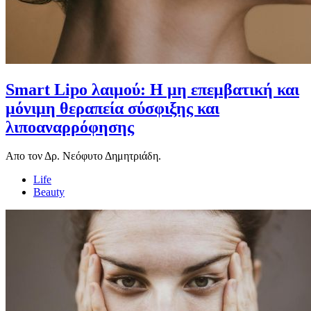
Smart Lipo λαιμού: Η μη επεμβατική και
μόνιμη θεραπεία σύσφιξης και
λιποαναρρόφησης
Απο τον Δρ. Νεόφυτο Δημητριάδη.
Life
Beauty