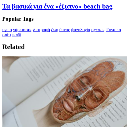
Τα βασικά για ένα «έξυπνο» beach bag
Popular Tags
υγεία
νάρκισσος
διατροφή
ζωή
ύπνος
ψυχολογία
σχέσεις
Γυναίκα
σπίτι
παιδί
Related