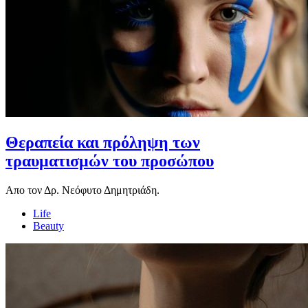
Θεραπεία και πρόληψη των
τραυματισμών του προσώπου
Απο τον Δρ. Νεόφυτο Δημητριάδη.
Life
Beauty