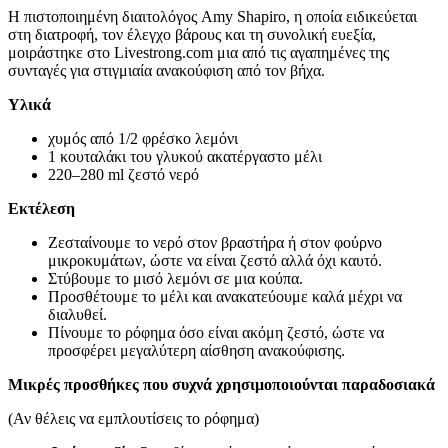
Η πιστοποιημένη διαιτολόγος Amy Shapiro, η οποία ειδικεύεται
στη διατροφή, τον έλεγχο βάρους και τη συνολική ευεξία,
μοιράστηκε στο Livestrong.com μια από τις αγαπημένες της
συνταγές για στιγμιαία ανακούφιση από τον βήχα.
Υλικά
χυμός από 1/2 φρέσκο λεμόνι
1 κουταλάκι του γλυκού ακατέργαστο μέλι
220–280 ml ζεστό νερό
Εκτέλεση
Ζεσταίνουμε το νερό στον βραστήρα ή στον φούρνο
μικροκυμάτων, ώστε να είναι ζεστό αλλά όχι καυτό.
Στύβουμε το μισό λεμόνι σε μια κούπα.
Προσθέτουμε το μέλι και ανακατεύουμε καλά μέχρι να
διαλυθεί.
Πίνουμε το ρόφημα όσο είναι ακόμη ζεστό, ώστε να
προσφέρει μεγαλύτερη αίσθηση ανακούφισης.
Μικρές προσθήκες που συχνά χρησιμοποιούνται παραδοσιακά
(Αν θέλεις να εμπλουτίσεις το ρόφημα)