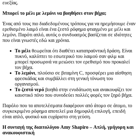
ευεξίας.
Μπορεί το μέλι με λεμόνι να βοηθήσει στον βήχα;
Ένας από τους πιο διαδεδομένους τρόπους για να ηρεμήσουμε έναν
ερεθισμένο λαιμό είναι ένα ζεστό ρόφημα φτιαγμένο με μέλι και
λεμόνι. Παρότι απλό, αυτός ο συνδυασμός βασίζεται σε ιδιότητες
που είναι γνωστές εδώ και χρόνια.
Το μέλι
θεωρείται ότι διαθέτει καταπραϋντική δράση. Είναι
πυκνό, καλύπτει το εσωτερικό του λαιμού σαν φιλμ και
μπορεί προσωρινά να μειώσει τον ερεθισμό που προκαλεί
τον βήχα.
Το λεμόνι
, πλούσιο σε βιταμίνη C, προσφέρει μια αίσθηση
φρεσκάδας και συμβάλλει στη γενική τόνωση του
οργανισμού.
Το ζεστό νερό
βοηθά στην ενυδάτωση και ανακουφίζει τον
καυστικό πόνο που συνοδεύει πολλές φορές τον ξηρό βήχα.
Παρόλο που τα αποτελέσματα διαφέρουν από άτομο σε άτομο, το
συγκεκριμένο ρόφημα αποτελεί μια δημοφιλή επιλογή, επειδή
είναι απλό, φυσικό και ευχάριστο στη γεύση.
Η συνταγή της διαιτολόγου Amy Shapiro – Απλή, γρήγορη και
ανακουφιστική