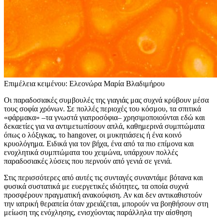
Επιμέλεια κειμένου: Ελεονώρα Μαρία Βλαδιμήρου
Οι παραδοσιακές συμβουλές της γιαγιάς μας συχνά κρύβουν μέσα
τους σοφία χρόνων. Σε πολλές περιοχές του κόσμου, τα σπιτικά
«φάρμακα» –τα γνωστά γιατροσόφια– χρησιμοποιούνται εδώ και
δεκαετίες για να αντιμετωπίσουν απλά, καθημερινά συμπτώματα
όπως ο λόξιγκας, το hangover, οι μυκητιάσεις ή ένα κοινό
κρυολόγημα. Ειδικά για τον βήχα, ένα από τα πιο επίμονα και
ενοχλητικά συμπτώματα του χειμώνα, υπάρχουν πολλές
παραδοσιακές λύσεις που περνούν από γενιά σε γενιά.
Στις περισσότερες από αυτές τις συνταγές συναντάμε βότανα και
φυσικά συστατικά με ευεργετικές ιδιότητες, τα οποία συχνά
προσφέρουν πραγματική ανακούφιση. Αν και δεν αντικαθιστούν
την ιατρική θεραπεία όταν χρειάζεται, μπορούν να βοηθήσουν στη
μείωση της ενόχλησης, ενισχύοντας παράλληλα την αίσθηση