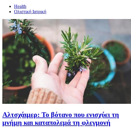
Health
Ολιστική Ιατρική
Αλτσχάιμερ: Το βότανο που ενισχύει τη
μνήμη και καταπολεμά τη φλεγμονή