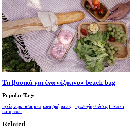
Τα βασικά για ένα «έξυπνο» beach bag
Popular Tags
υγεία
νάρκισσος
διατροφή
ζωή
ύπνος
ψυχολογία
σχέσεις
Γυναίκα
σπίτι
παιδί
Related